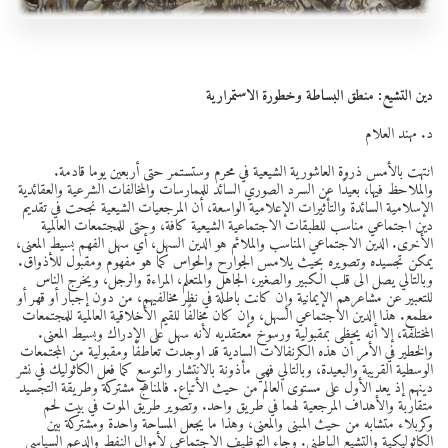
دين التشيع: منطق البساطة وخطورة الاستمرارية
د. مهند العلام
انتهت بالأمس ذروة العاشورية الشيعية في محرم وستستمر حتى أربعين يوما قادمة.
والملاحظ فيها، بعيدًا عن السرد الصوري السائد للممارسات والمخالفات الشرعية والعقائدية
الإسلامية السائدة والتأثيرات الإعلامية الواسعة، أن المرجعيات الشيعية نجحت في تقديم
دين اجتماعي مناسب للطبقات الاجتماعية الشيعية كافة، وحتى للمجتمعات العالمية
الأخرى. الدين الاجتماعي المناسب والملائم هو الدين السهل، أي سهل الفهم بسيط المعنى،
يمكن تجسيده وتصويره بحيث يلامس الجوارح والحواس كما هو مفهوم ومقبول للأذواق.
وبالتالي يصل الى قلب الكبير والصغير، الجاهل والمتعلم، المراءة والرجل، ويخرج الناس
للتعبير عن مشاعرهم الإيمانية وإن كانت باطلة في نظر مخالفيهم، من دون إجبار أو قهر أو
مطمع. هذا الدين الاجتماعي السهل، وإن كان مخالفًا للقيم الأخلاقية العالمية للمجتمعات
المختلفة، إلا أنه يحظى بمقبولية ورسوخ معتقديه لأنه سهل على الإدراك وبسيط المعنى.
والخطير في الأمر أن هذه الكرنفالات السادية قد اوجدت تعاطفًا ومقبولية من المجتمعات
الوسطية القريبة والبعيدة، وبالتالي فهي مأذونة بالانتشار والتوسع كما فعل الكاثوليك في نشر
دينهم إذ يعد الأول على مستوى العالم من حيث الأتباع. فالمناهج مشتركة وطريقة التجسيد
متقاربة والأهداف المرجعية لهما في طريق واحد. وتصوير طريق الموت في بيت لحم
وكربلاء متشابه من حيث المبنى والمعنى، وهذا ما يجعل المساحة واحدة ومشتركة بين
الكاثوليكية والتشيع الباطني. وجاء التوظيف الاجتماعي لأموال النفط والدعم السياسي