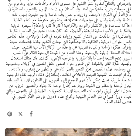
والديمغرافي والثقافي المقاوم لنشر التشيع على مستوى الأفراد والجماعات مؤيد ومدعوم من
قبل موجات بشرية جاهلة من الهند والباكستان وإيران ضد الدول والشعوب المستقرة في
مركز العالم أي الشرق الأوسط. وذروته لم تصل بعد، خاصة وأنهم مقبلون بسبب تلك
الثقافة والسياسة والمال على مواجهات محتملة محدودة وغير مفتوحة مع النظم العالمية
الحاكمة للمساعدة على الانتشار والتوسع والكراهية أكثر فأكثر، وإحكام السيطرة الدينية
والفكرية على الأمم السنية المرهقة والعاجزة. لقد كان هناك العديد من العناصر الفكرية
والعقائدية التي ساعدت على انتشار التشيع وزيادة نفوذه في العالم الإسلامي. هذه العناصر
تشمل الجوانب الدينية والثقافية والاجتماعية التي جعلت التشيع جاذبًا لمجتمعات معينة
وأفراد. ففكرة الإمامة والقيادة الدينية هي واحدة من الركائز الأساسية للتشيع، حيث
امتلاك السلطة الدينية والروحية. وهذا النظام من القيادة الروحية القائم على النسب
النبوي يمنح الشيعة إحساسًا بالاستمرارية والتوجيه الإلهي. كذلك، فان هناك استغلال
وتجسيد لفكرة الظلم والشهادة التي تتمحور حول قصص مقتل الحسين في كربلاء ومظلومية
علي وفاطمة. فهذه القصص تعزز الشعور بالظلم التاريخي والتطهر من الذنوب والادناس
وتدفع المجتمعات الشيعية للتجمع الإعلامي الحاشد. إضافة إلى ذلك، أوجد نظام المرجعية
الشيعية طريقة بحيث يمكن لأتباعهم الرجوع إليهم للحصول على الفتاوى الدينية البسيطة.
ليعزز الوحدة والتنظيم بين الشيعة ويوفر لهم إطارًا موحدًا للاجتهاد والتطبيق الديني. من
خلال التعليم الديني والمؤسسات التعليمية الدينية كالحوزات العلمية في قم والنجف، والتي
لعبت دورًا كبيرًا في نشر التعاليم الشيعية وتخريج علماء قادرين على نشر الفكر الشيعي في
مختلف أنحاء العالم.