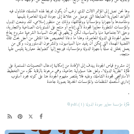
وها نحن نصل إلى المؤتمر الثالث الذي نرغب أن يكون تتويجا لهذه السلسلة، فنتناول فيه
القواعد المعيارية الضابطة التي نتوصل من خلالها إلى جودة الدولة المعاصرة بقيمها
ومقاصدها وأجهزتها ومؤسساتها ووظائفها، وذلك من منظور إسلامي. لقد وضعت الدول
والمؤسسات المتطورة معاييرا للجودة لأي إنتاج أو منتَج على المستويات الصناعية والتجارية،
وحتى الاجتماعية منها والسياسية، لكن لم يظهر في بحوث السياسة الشرعية مشروع يعالج
معايير الجودة في الدولة المعاصرة، وهذا ما دعانا لتخصيص هذا الملتقى من أجل بحث تلك
القضية المهمة، التي يمكن أن يفيد منها السياسيون، والمشرّعون الدستوريون، وكل من
يعمل بحقل له صلة بأجهزة الدولة ومؤسساتها، فيرجع إليها كضوابط معيارية يقيس عليها
منتجَه.
إن مشروع قياس الجودة يهدف إلى الإفادة من إمكانية إدخال التحسينات المستمرة على
فكرة "نظرية الدولة". ولعل هذا مسؤولية جماعية، وهي مرهونة بالرقابة كجزء من التخطيط
الاستراتيجي للجودة الشاملة، وعليه فلا يقتصر مفهوم الجودة هنا على كونه مجرد أسلوب
إداري تستعمله المنظمات والمؤسسات الحديثة بصورة جامدة
.
فكرة مؤسسة معايير جودة الدولة (1).pdf