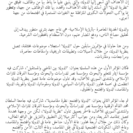
إن الأهداف التي تسعى إليها الدولة، والتي ينبني عليها ما يناط بها من وظائف،
تنبثق
من
"نظرية الدولة" التي تستند إليها تلك الأهداف، وتتحدد بها تلك الوظائف من جهة،
وتتطور
بما يواكب التحولات الكبرى المترافقة مع التغيرات المستمرة في المجتمعات من جهة
أخرى.
والدولة الحديثة المعاصرة -بالرؤية الإسلامية- هي نتاج جهد بشري متطور يهدف إلى
تحقيق مصالح الناس، ودفع المضار عنهم، دون الاصطدام بالمحظورات الشرعية.
ومن هنا حاولنا في مؤتمرَين سابقَين حول "الدولة" استجلاء موضوعات مختلفة، تتصل
بنظرية الدولة، من خلال تأصيلات، وتطبيقات تاريخية، وإسقاطات معاصرة،
ومراجعات، ومقارنات.
فكان المؤتمر الأول من هذه السلسلة بعنوان: "الدولة: بين الماضي والمستقبل"، شاركت فيه
مؤسسة ايثار للتعليم والبحوث ومؤسسة نصر للدراسات والبحوث ومؤسسة الفرقان للتراث
الإسلامي والمنتدى السوري للأعمال، وقد تناول موضوعات عامة تتصل بنظرية الدولة
انتظمت في خمسة محاور: الدولة والتراث السياسي، الدولة ومقوماتها، الدولة والهوية، الدولة
والمقاصد، الدولة والمجتمع والحقوق.
ثم جاء المؤتمر الثاني بعنوان: "الدولة والمجتمع: نظرة مقاصدية"، شاركت فيه جامعة السلطان
محمد الفاتح الوقفية ومؤسسة نصر للدراسات والبحوث ومؤسسة الفرقان للتراث الإسلامي
والمنتدى السوري للأعمال، فاستمر بتعميق تناول "نظرية الدولة"، لكن من وجهة محددة
تتصل بمقاصد الشريعة، ومن جوانب أكثر ميلا إلى التطبيق والتنزيل على الواقع المعاش،
وكان ذلك من خلال أربعة محاور: عالج الأول: مداخل عامة في الدولة والمجتمع والمقاصد،
وعالج الثاني: المكوِّنات المجتمعية للدولة في ظل المقاصد، وعالج الثالث: الأمن والمجتمع
والدولة من وجهة مقاصدية، وعالج الرابع: أجهزة الدولة والمجتمع من الوجهة ذاتها.